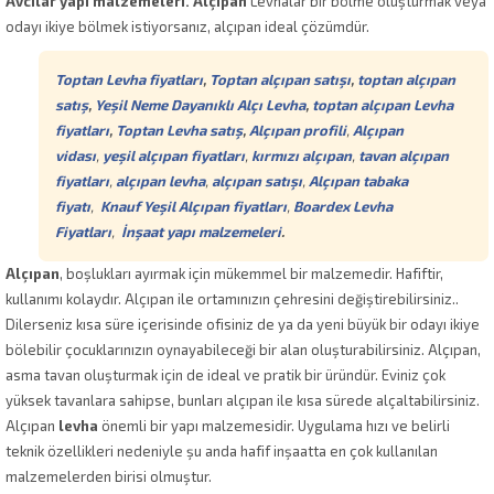
Avcılar yapı malzemeleri. Alçıpan
Levhalar bir bölme oluşturmak veya
odayı ikiye bölmek istiyorsanız, alçıpan ideal çözümdür.
Toptan Levha fiyatları
,
Toptan alçıpan satışı
,
toptan alçıpan
satış
,
Yeşil Neme Dayanıklı Alçı Levha
,
toptan alçıpan Levha
fiyatları
,
Toptan Levha satış
,
Alçıpan profili
,
Alçıpan
vidası
,
yeşil alçıpan fiyatları
,
kırmızı alçıpan
,
tavan alçıpan
fiyatları
,
alçıpan levha
,
alçıpan satışı
,
Alçıpan tabaka
fiyatı
,
Knauf Yeşil Alçıpan fiyatları
,
Boardex Levha
Fiyatları
,
İnşaat yapı malzemeleri
.
Alçıpan
, boşlukları ayırmak için mükemmel bir malzemedir. Hafiftir,
kullanımı kolaydır. Alçıpan ile ortamınızın çehresini değiştirebilirsiniz..
Dilerseniz kısa süre içerisinde ofisiniz de ya da yeni büyük bir odayı ikiye
bölebilir çocuklarınızın oynayabileceği bir alan oluşturabilirsiniz. Alçıpan,
asma tavan oluşturmak için de ideal ve pratik bir üründür. Eviniz çok
yüksek tavanlara sahipse, bunları alçıpan ile kısa sürede alçaltabilirsiniz.
Alçıpan
levha
önemli bir yapı malzemesidir. Uygulama hızı ve belirli
teknik özellikleri nedeniyle şu anda hafif inşaatta en çok kullanılan
malzemelerden birisi olmuştur.