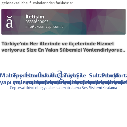
geleneksel Knauf levhalarından farklıdırlar.
İletişim
05331600093
info@aksumyapi.com.tr
Türkiye'nin Her illerinde ve ilçelerinde Hizmet
veriyoruz Size En Yakın Sübemizi Yönlendiriyoruz..
Maltepe
Taşdelen
İstanbul
Üsküdar
Ümraniye
Tuzla
Şile
Sultanbeyli
Pendik
Kart
yapı malzemeleri
yapı malzemeleri
yapı malzemeleri
yapı malzemeleri
yapı malzemeleri
yapı malzemeleri
yapı malzemeleri
yapı malzemel
yapı mal
yapı
Ceptesat ikinci el eşya alım satım kiralama
Ses Sistemi Kiralama