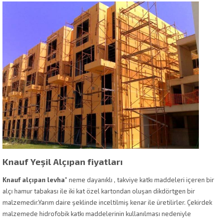
Knauf Yeşil Alçıpan fiyatları
Knauf alçıpan levha
" neme dayanıklı , takviye katkı maddeleri içeren bir
alçı hamur tabakası ile iki kat özel kartondan oluşan dikdörtgen bir
malzemedir.Yarım daire şeklinde inceltilmiş kenar ile üretilirler. Çekirdek
malzemede hidrofobik katkı maddelerinin kullanılması nedeniyle